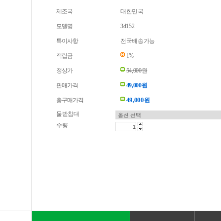
제조국
대한민국
모델명
3d152
특이사항
전국배송가능
적립금
1%
정상가
54,000원
판매가격
49,000원
49,000
총구매가격
원
물받침대
수량