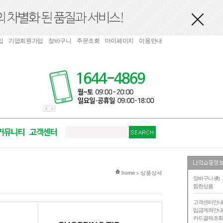
입
기업회원가입
장바구니
주문조회
마이페이지
이용안내
현재 위치
home
상품상세
>
장바구니 (
0
)
찜한상품
고객센터안
입금계좌안
카드결제조