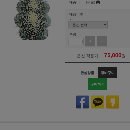
배송비
(무료)
배송비추
가
수량
75,000
옵션 적용가
원
관심상품
장바구니
구매하기