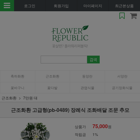
로그인
회원가입
마이페이지
최근본상품
축하화환
근조화환
동양란
서양란
꽃바구니
꽃다발
관엽식물
공기정화식물
근조화환
7만원 대
근조화환 고급형(pb-0489) 장례식 조화배달 조문 추모
75,000
상품가
원
적립금
1%