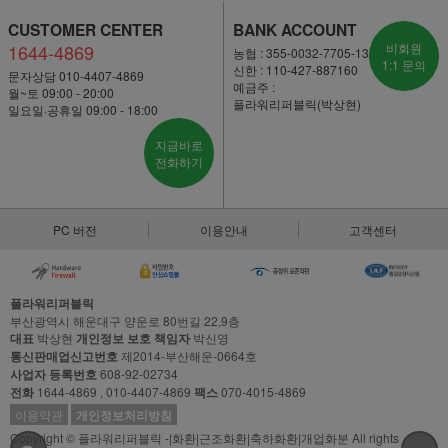
CUSTOMER CENTER
BANK ACCOUNT
1644-4869
비회원
농협 : 355-0032-7705-13
1:1 문의
신한 : 110-427-887160
문자상담 010-4407-4869
예금주 :
월~토 09:00 - 20:00
플라워리퍼블릭(박상현)
일요일·공휴일 09:00 - 18:00
지금바로
전화하기
PC 버전
이용안내
고객센터
플라워리퍼블릭
부산광역시 해운대구 양운로 80번길 22,9층
대표
박상현
개인정보 보호 책임자
박신영
통신판매업신고번호
제2014-부산해운-0664호
사업자 등록번호
608-92-02734
전화
1644-4869 , 010-4407-4869
팩스
070-4015-4869
이용약관
개인정보처리방침
Copyright © 플라워리퍼블릭 -|화환|근조화환|축하화환|개업화분 All rights