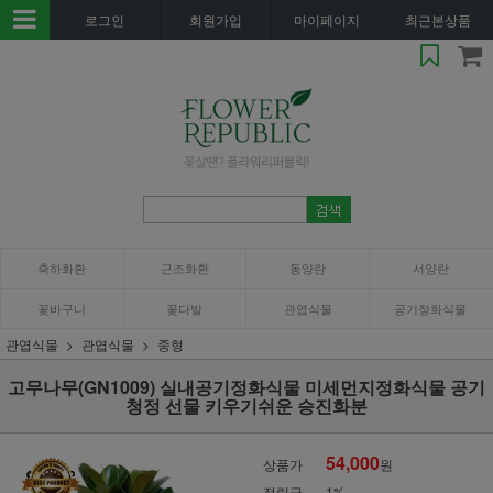
로그인
회원가입
마이페이지
최근본상품
축하화환
근조화환
동양란
서양란
꽃바구니
꽃다발
관엽식물
공기정화식물
관엽식물
관엽식물
중형
고무나무(GN1009) 실내공기정화식물 미세먼지정화식물 공기
청정 선물 키우기쉬운 승진화분
54,000
상품가
원
적립금
1%