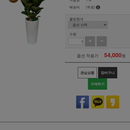
배송비
(무료)
물받침대
수량
54,000
옵션 적용가
원
관심상품
장바구니
구매하기