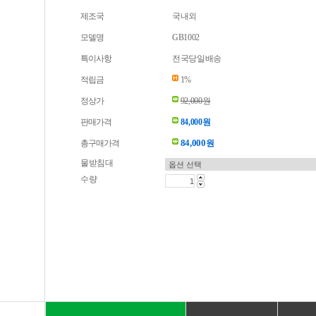
제조국
국내외
모델명
GB1002
특이사항
전국당일배송
적립금
1%
정상가
92,000원
판매가격
84,000원
84,000
총구매가격
원
물받침대
수량