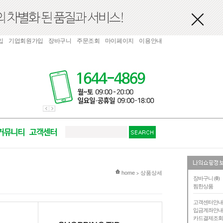
입
기업회원가입
장바구니
주문조회
마이페이지
이용안내
현재 위치
home
상품상세
>
장바구니 (
0
)
찜한상품
고객센터안
입금계좌안
카드결제조