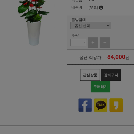
배송비
(무료)
물받침대
수량
84,000
옵션 적용가
원
관심상품
장바구니
구매하기