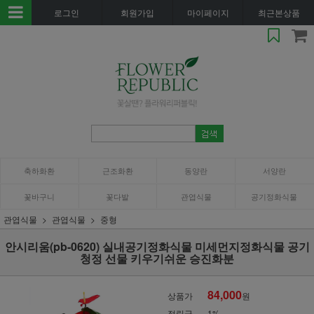
로그인
회원가입
마이페이지
최근본상품
축하화환
근조화환
동양란
서양란
꽃바구니
꽃다발
관엽식물
공기정화식물
관엽식물
관엽식물
중형
안시리움(pb-0620) 실내공기정화식물 미세먼지정화식물 공기
청정 선물 키우기쉬운 승진화분
84,000
상품가
원
적립금
1%