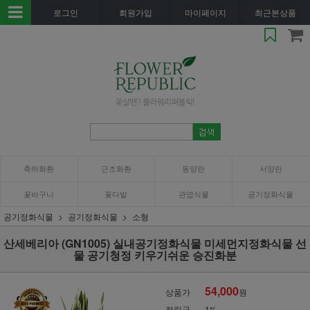
로그인
회원가입
마이페이지
최근본상품
축하화환
근조화환
동양란
서양란
꽃바구니
꽃다발
관엽식물
공기정화식물
공기정화식물
공기정화식물
소형
산세베리아 (GN1005) 실내공기정화식물 미세먼지정화식물 선
물 공기청정 키우기쉬운 승진화분
54,000
상품가
원
적립금
1%