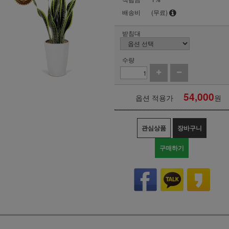
배송비
(무료)
받침대
수량
54,000
옵션 적용가
원
관심상품
장바구니
구매하기