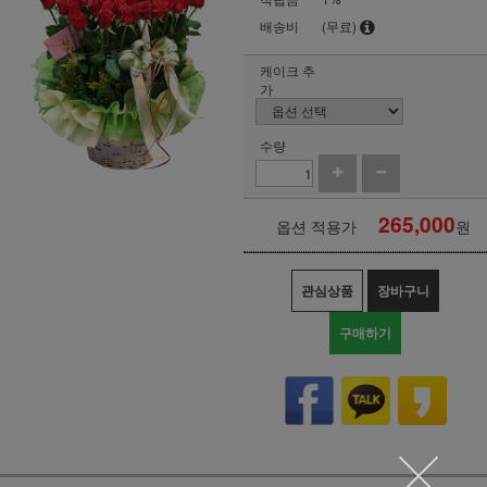
배송비
(무료)
케이크 추
가
수량
265,000
옵션 적용가
원
관심상품
장바구니
구매하기