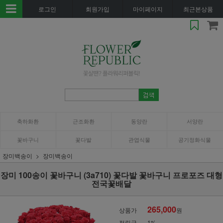
로그인
회원가입
마이페이지
최근본상품
축하화환
근조화환
동양란
서양란
꽃바구니
꽃다발
관엽식물
공기정화식물
장미백송이
장미백송이
장미 100송이 꽃바구니 (3a710) 꽃다발 꽃바구니 프로포즈 대형
전국꽃배달
265,000
상품가
원
적립금
1%