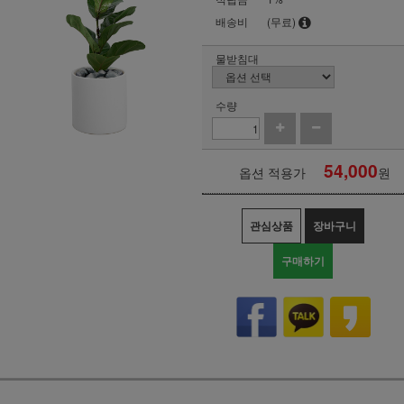
배송비
(무료)
물받침대
수량
54,000
옵션 적용가
원
관심상품
장바구니
구매하기