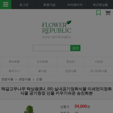
로그인
회원가입
마이페이지
최근본상품
축하화환
근조화환
동양란
서양란
꽃바구니
꽃다발
관엽식물
공기정화식물
관엽식물
관엽식물
소형
떡갈고무나무 탁상용(BJ_05) 실내공기정화식물 미세먼지정화
식물 공기청정 선물 키우기쉬운 승진화분
54,000
상품가
원
적립금
1%