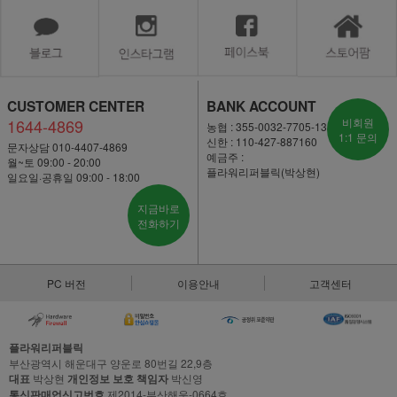
CUSTOMER CENTER
BANK ACCOUNT
1644-4869
비회원
농협 : 355-0032-7705-13
1:1 문의
신한 : 110-427-887160
문자상담 010-4407-4869
예금주 :
월~토 09:00 - 20:00
플라워리퍼블릭(박상현)
일요일·공휴일 09:00 - 18:00
지금바로
전화하기
PC 버전
이용안내
고객센터
플라워리퍼블릭
부산광역시 해운대구 양운로 80번길 22,9층
대표
박상현
개인정보 보호 책임자
박신영
통신판매업신고번호
제2014-부산해운-0664호