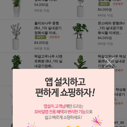
54,000원
84,000원
540원 적립
840원 적립
올리브나무 중형
몬스테라 중형(BJ
(BJ_13) 실내공기
_12) 실내공기정
정화식물 미세..
화식물 미세먼..
84,000원
84,000원
840원 적립
840원 적립
떡갈고무나무 시멘
떡갈고무나무 탁상
트화분 (BJ_10) 실
용(BJ_05) 실내공
내공기정화..
기정화식물..
125,000원
54,000원
1,250원 적립
540원 적립
유칼립투스 탁상용
올리브나무 탁상용
(BJ_03) 실내공기
(BJ_02) 실내공기
정화식물 미..
정화식물 미..
54,000원
54,000원
540원 적립
540원 적립
몬스테라 탁상용
근조화환 (NY_00