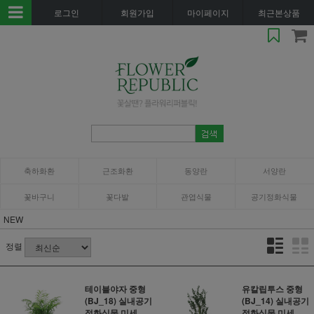
로그인
회원가입
마이페이지
최근본상품
축하화환
근조화환
동양란
서양란
꽃바구니
꽃다발
관엽식물
공기정화식물
NEW
정렬
테이블야자 중형
유칼립투스 중형
(BJ_18) 실내공기
(BJ_14) 실내공기
정화식물 미세..
정화식물 미세..