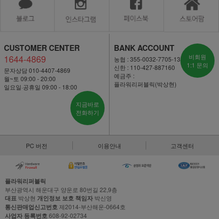
CUSTOMER CENTER
BANK ACCOUNT
1644-4869
비회원
농협 : 355-0032-7705-13
1:1 문의
신한 : 110-427-887160
문자상담 010-4407-4869
예금주 :
월~토 09:00 - 20:00
플라워리퍼블릭(박상현)
일요일·공휴일 09:00 - 18:00
지금바로
전화하기
PC 버전
이용안내
고객센터
플라워리퍼블릭
부산광역시 해운대구 양운로 80번길 22,9층
대표
박상현
개인정보 보호 책임자
박신영
통신판매업신고번호
제2014-부산해운-0664호
사업자 등록번호
608-92-02734