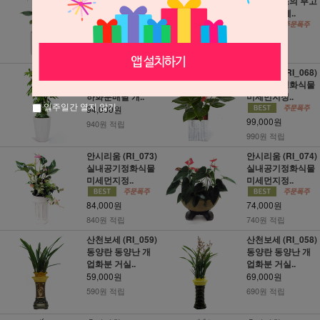
(BJ_01) 실내공기
02) 장례 조의 부고
정화식물 미세..
꽃화환 장례..
54,000원
45,000원
540원 적립
450원 적립
홍콩대엽(주필란
안시리움 (RI_068)
다스) (NY_11) 축
실내공기정화식물
하화분배달 개..
미세먼지정..
일주일간 열지 않기
94,000원
99,000원
940원 적립
990원 적립
안시리움 (RI_073)
안시리움 (RI_074)
실내공기정화식물
실내공기정화식물
미세먼지정..
미세먼지정..
84,000원
74,000원
840원 적립
740원 적립
산천보세 (RI_059)
산천보세 (RI_058)
동양란 동양난 개
동양란 동양난 개
업화분 거실..
업화분 거실..
59,000원
69,000원
590원 적립
690원 적립