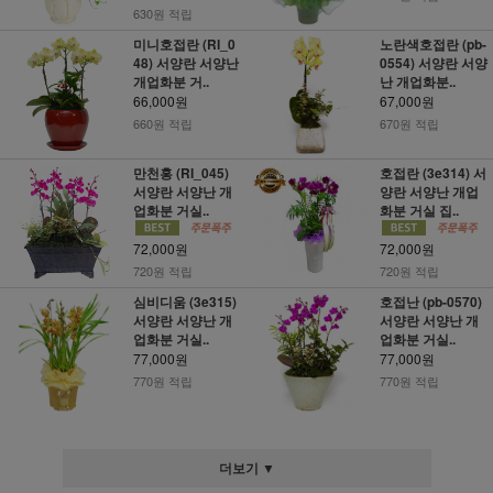
630원 적립
미니호접란 (RI_0
노란색호접란 (pb-
48) 서양란 서양난
0554) 서양란 서양
개업화분 거..
난 개업화분..
66,000원
67,000원
660원 적립
670원 적립
만천홍 (RI_045)
호접란 (3e314) 서
서양란 서양난 개
양란 서양난 개업
업화분 거실..
화분 거실 집..
72,000원
72,000원
720원 적립
720원 적립
심비디움 (3e315)
호접난 (pb-0570)
서양란 서양난 개
서양란 서양난 개
업화분 거실..
업화분 거실..
77,000원
77,000원
770원 적립
770원 적립
더보기 ▼