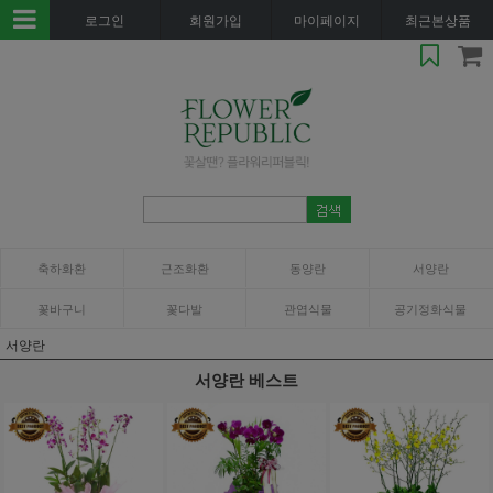
로그인
회원가입
마이페이지
최근본상품
축하화환
근조화환
동양란
서양란
꽃바구니
꽃다발
관엽식물
공기정화식물
서양란
서양란 베스트