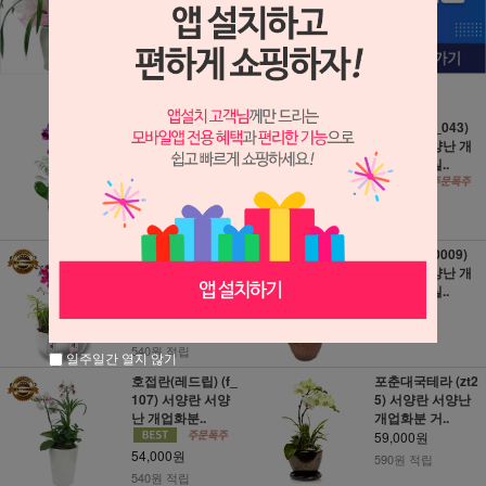
미니호접 (3e306)
만천홍 (RI_043)
서양란 서양난 개
서양란 서양난 개
업화분 거실..
업화분 거실..
49,000원
54,000원
490원 적립
540원 적립
만천홍(f-10020)
호접란 (f_0009)
서양란 서양난 개
서양란 서양난 개
업화분 거실..
업화분 거실..
54,000원
54,000원
540원 적립
540원 적립
일주일간 열지 않기
호접란(레드립) (f_
포춘대국테라 (zt2
107) 서양란 서양
5) 서양란 서양난
난 개업화분..
개업화분 거..
59,000원
54,000원
590원 적립
540원 적립