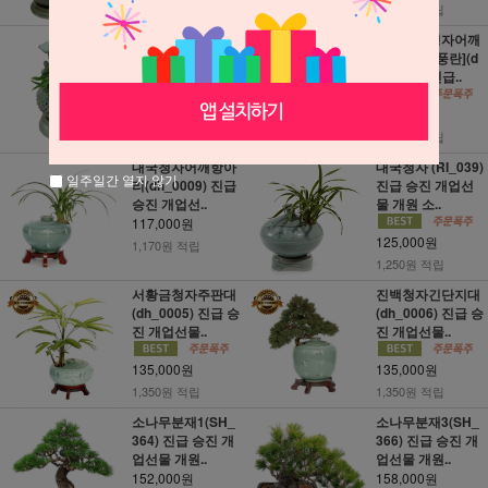
900원 적립
1,080원 적립
도자기+ 보급종 풍
소엽풍란청자어깨
란 (3i113) 진급 승
소[보급종 풍란](d
진 개업선..
h_0001) 진급..
108,000원
117,000원
1,080원 적립
1,170원 적립
대국청자어깨항아
대국청자 (RI_039)
일주일간 열지 않기
리(dh_0009) 진급
진급 승진 개업선
승진 개업선..
물 개원 소..
117,000원
125,000원
1,170원 적립
1,250원 적립
서황금청자주판대
진백청자긴단지대
(dh_0005) 진급 승
(dh_0006) 진급 승
진 개업선물..
진 개업선물..
135,000원
135,000원
1,350원 적립
1,350원 적립
소나무분재1(SH_
소나무분재3(SH_
364) 진급 승진 개
366) 진급 승진 개
업선물 개원..
업선물 개원..
152,000원
158,000원