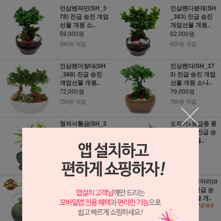
인삼벤자민(SH_3
인삼팬다분재(SH
78) 진급 승진 개업
_383) 진급 승진
선물 개원 소..
개업선물 개원..
59,000원
62,000원
590원 적립
620원 적립
인삼팬더쌍대(SH
인삼팬다(SH_37
_368) 진급 승진
3) 진급 승진 개업
개업선물 개원..
선물 개원 소나..
72,000원
79,000원
720원 적립
790원 적립
청자서황금(SH_3
도자기+보급종 풍
79) 진급 승진 개업
란(3i114) 진급 승
선물 개원 소..
진 개업선물..
84,000원
90,000원
840원 적립
900원 적립
도자기+ 보급종 풍
대국청자항아리(d
란(3i119) 진급 승
h_0002) 진급 승
진 개업선물..
진 개업선물 개..
90,000원
108,000원