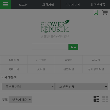
로그인
회원가입
마이페이지
최근본상품
축하화환
근조화환
동양란
서양란
꽃바구니
꽃다발
관엽식물
공기정화식물
도자기/분재
정렬