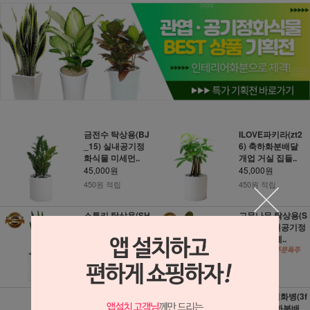
금전수 탁상용(BJ
ILOVE파키라(zt2
_15) 실내공기정
6) 축하화분배달
화식물 미세먼..
개업 거실 집들..
45,000원
45,000원
450원 적립
450원 적립
스투키 탁상용(SH
고무나무 탁상용(S
_67) 실내공기정
H_64) 실내공기정
화식물 미세먼..
화식물 미세..
45,000원
45,000원
450원 적립
450원 적립
레인보우 마지나타
무지개유리화병(3f
(g_133) 축하화분
671) 축하화분배