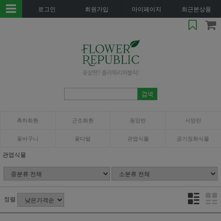
로그인
회원가입
마이페이지
최근본상품
축하화환
근조화환
동양란
서양란
꽃바구니
꽃다발
관엽식물
공기정화식물
관엽식물
정렬