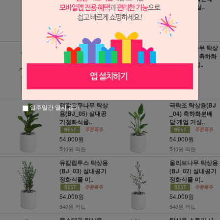
배달 개업..
달 개업 거실..
49,000원
49,000원
490원 적립
490원 적립
홍콩야자 탁상용
뱅갈고무나무 탁상
(BJ_09) 축하화분
용(BJ_07) 축하화
배달 개업 거..
분배달 개업..
54,000원
54,000원
540원 적립
540원 적립
떡갈고무나무 탁상
극락조 탁상용(BJ
일주일간 열지 않기
용(BJ_05) 실내공
_04) 축하화분배
기정화식물..
달 개업 거실..
54,000원
54,000원
540원 적립
540원 적립
유칼립투스 탁상용
올리브나무 탁상용
(BJ_03) 실내공기
(BJ_02) 실내공기
정화식물 미..
정화식물 미..
54,000원
54,000원
540원 적립
540원 적립
몬스테라 탁상용
탁상용 스투키 시