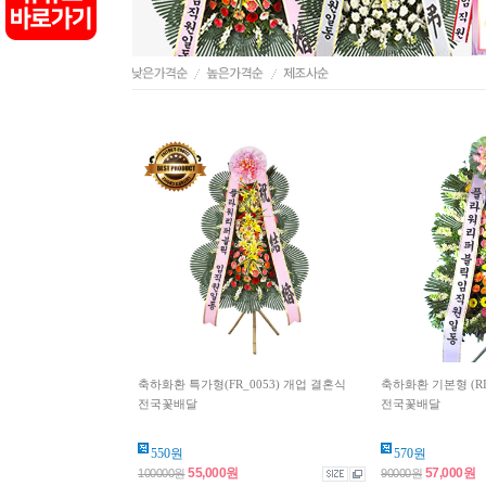
축하화환 특가형(FR_0053) 개업 결혼식
축하화환 기본형 (RI
전국꽃배달
전국꽃배달
550원
570원
55,000원
57,000원
100000원
90000원