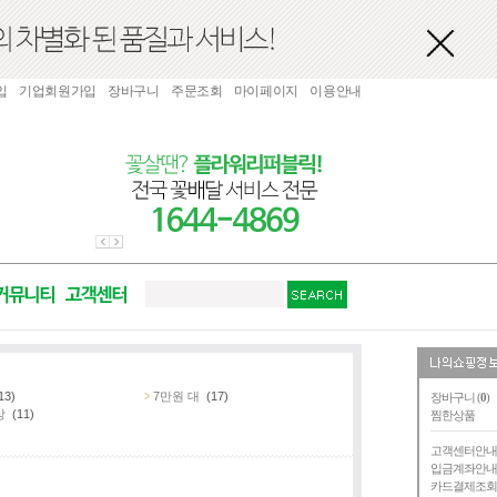
입
기업회원가입
장바구니
주문조회
마이페이지
이용안내
13)
7만원 대
(17)
장바구니 (
0
)
상
(11)
찜한상품
고객센터안
입금계좌안
카드결제조