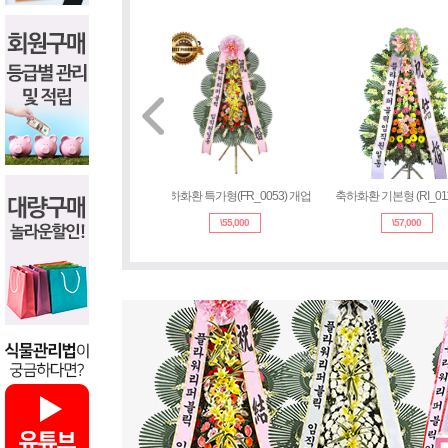
축하화환 기본형(pb-0389) 개업
축하화환 특가형(FR_
\
59,000
\
55,000