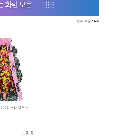
등록 제품 :
4
개
0389) 개업 결혼식