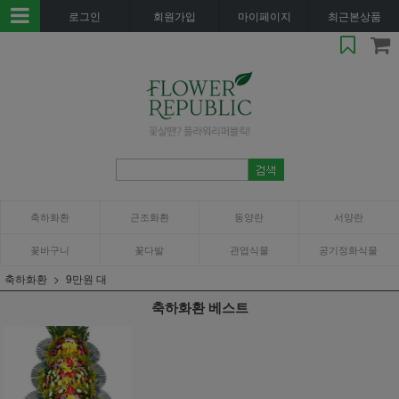
로그인
회원가입
마이페이지
최근본상품
축하화환
근조화환
동양란
서양란
꽃바구니
꽃다발
관엽식물
공기정화식물
축하화환
9만원 대
축하화환 베스트