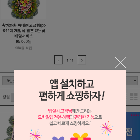
축하화환 특대최고급형(pb
-0442) 개업식 결혼 3단 꽃
배달서비스
95,000원
950원 적립
1
/
1
정렬