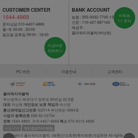
CUSTOMER CENTER
BANK ACCOUNT
1644-4869
비회원
농협 : 355-0032-7705-13
1:1 문의
신한 : 110-427-887160
문자상담 010-4407-4869
예금주 :
월~토 09:00 - 20:00
플라워리퍼블릭(박상현)
일요일·공휴일 09:00 - 18:00
지금바로
전화하기
PC 버전
이용안내
고객센터
플라워리퍼블릭
부산광역시 해운대구 양운로 80번길 22,9층
대표
박상현
개인정보 보호 책임자
박신영
통신판매업신고번호
제2014-부산해운-0664호
사업자 등록번호
608-92-02734
전화
1644-4869 , 010-4407-4869
팩스
070-4015-4869
이용약관
개인정보처리방침
Copyright © 플라워리퍼블릭 -|화환|근조화환|축하화환|개업화분 All rights