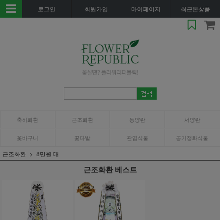
로그인
회원가입
마이페이지
최근본상품
축하화환
근조화환
동양란
서양란
꽃바구니
꽃다발
관엽식물
공기정화식물
근조화환
8만원 대
근조화환 베스트