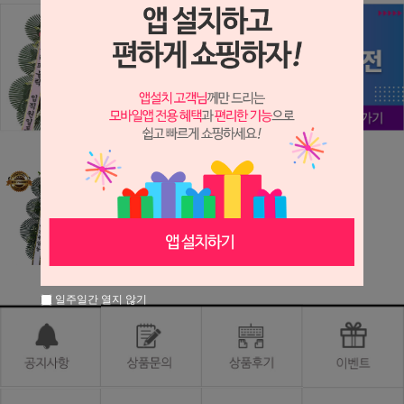
근조화환 (NY_00
02) 장례 조의 부고
꽃화환 장례..
45,000원
450원 적립
일주일간 열지 않기