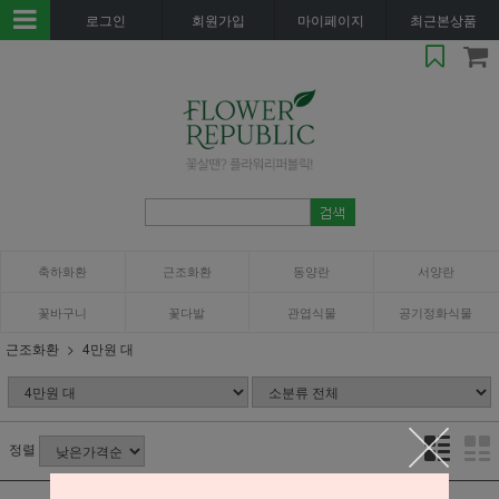
로그인
회원가입
마이페이지
최근본상품
축하화환
근조화환
동양란
서양란
꽃바구니
꽃다발
관엽식물
공기정화식물
근조화환
4만원 대
정렬