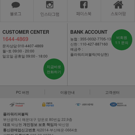
CUSTOMER CENTER
BANK ACCOUNT
1644-4869
비회원
농협 : 355-0032-7705-13
1:1 문의
신한 : 110-427-887160
문자상담 010-4407-4869
예금주 :
월~토 09:00 - 20:00
플라워리퍼블릭(박상현)
일요일·공휴일 09:00 - 18:00
지금바로
전화하기
PC 버전
이용안내
고객센터
플라워리퍼블릭
부산광역시 해운대구 양운로 80번길 22,9층
대표
박상현
개인정보 보호 책임자
박신영
통신판매업신고번호
제2014-부산해운-0664호