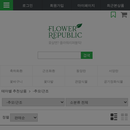
로그인
회원가입
마이페이지
최근본상품
축하화환
근조화환
동양란
서양란
꽃바구니
꽃다발
관엽식물
공기정화식물
테마별 추천상품
-추모/근조
정렬