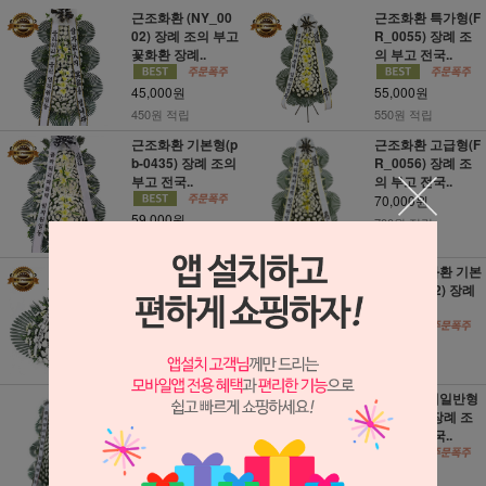
근조화환 (NY_00
근조화환 특가형(F
02) 장례 조의 부고
R_0055) 장례 조
꽃화환 장례..
의 부고 전국..
45,000원
55,000원
450원 적립
550원 적립
근조화환 기본형(p
근조화환 고급형(F
b-0435) 장례 조의
R_0056) 장례 조
부고 전국..
의 부고 전국..
70,000원
59,000원
700원 적립
590원 적립
근조바구니(fr-000
순백근조화환 기본
6) 장례 조의 부고
형(pb-0432) 장례
전국꽃배달
조의 부고..
49,000원
62,000원
490원 적립
620원 적립
근조화환 특대최고
근조오브제일반형
급형(i-10015) 장
(fr-0005) 장례 조
례식 조화배..
의 부고 전국..
95,000원
69,000원
950원 적립