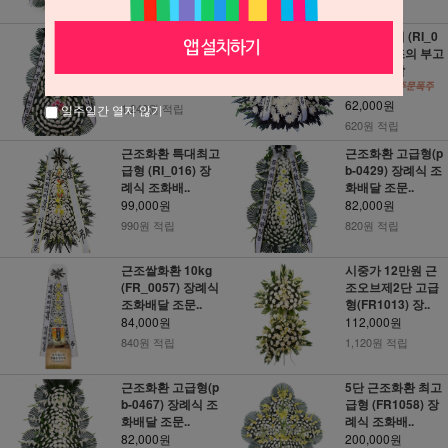
690원 적립
시중가15만원 4단
근조바구니 (RI_0
근조화환 최고급형
20) 장례 조의 부고
(FR-1) 장..
전국꽃배달
124,000원
62,000원
1,240원 적립
일주일간 열지 않기
620원 적립
근조화환 특대최고
근조화환 고급형(p
급형 (RI_016) 장
b-0429) 장례식 조
례식 조화배..
화배달 조문..
99,000원
82,000원
990원 적립
820원 적립
근조쌀화환 10kg
시중가 12만원 근
(FR_0057) 장례식
조오브제2단 고급
조화배달 조문..
형(FR1013) 장..
84,000원
112,000원
840원 적립
1,120원 적립
근조화환 고급형(p
5단 근조화환 최고
b-0467) 장례식 조
급형 (FR1058) 장
화배달 조문..
례식 조화배..
82,000원
200,000원