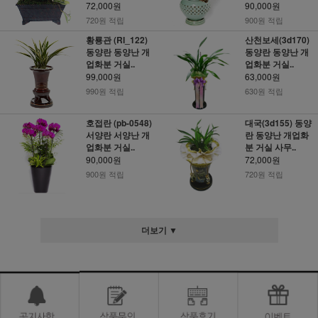
72,000원
90,000원
720원 적립
900원 적립
황룡관 (RI_122)
산천보세(3d170)
동양란 동양난 개
동양란 동양난 개
업화분 거실..
업화분 거실..
99,000원
63,000원
990원 적립
630원 적립
호접란 (pb-0548)
대국(3d155) 동양
서양란 서양난 개
란 동양난 개업화
업화분 거실..
분 거실 사무..
90,000원
72,000원
900원 적립
720원 적립
더보기 ▼