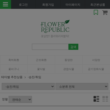
로그인
회원가입
마이페이지
최근본상품
축하화환
근조화환
동양란
서양란
꽃바구니
꽃다발
관엽식물
공기정화식물
테마별 추천상품
-승진/취임
정렬