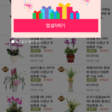
금전수 탁상용(BJ
비치옥금투각분(p
_15) 실내공기정
b-0538) 동양란 동
화식물 미세먼..
양난 개업화..
45,000원
76,500원
450원 적립
760원 적립
만천홍 (RI_044)
만천홍 (RI_043)
일주일간 열지 않기
서양란 서양난 개
서양란 서양난 개
업화분 거실..
업화분 거실..
63,000원
54,000원
630원 적립
540원 적립
심비디움 (f_0013)
옥화(3d182) 동양
서양란 서양난 개
란 동양난 개업화
업화분 거실..
분 거실 사무..
79,000원
90,000원
790원 적립
900원 적립
만천홍 (RI_045)
도자기금침(pb-05
서양란 서양난 개
29) 동양란 동양난
업화분 거실..
개업화분 거..