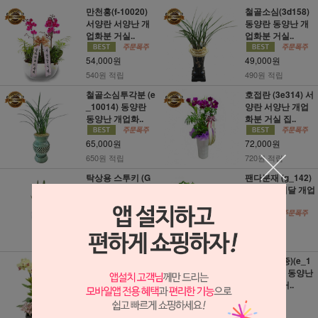
만천홍(f-10020)
철골소심(3d158)
서양란 서양난 개
동양란 동양난 개
업화분 거실..
업화분 거실..
54,000원
49,000원
540원 적립
490원 적립
철골소심투각분 (e
호접란 (3e314) 서
_10014) 동양란
양란 서양난 개업
동양난 개업화..
화분 거실 집..
65,000원
72,000원
650원 적립
720원 적립
탁상용 스투키 (G
팬다분재 (g_142)
N1001) 축하화분
축하화분배달 개업
배달 개업 거실..
거실 선물..
45,000원
54,000원
450원 적립
540원 적립
고급 호접란 (f_12
백운(교배종)(e_1
0) 서양란 서양난
15) 동양란 동양난
개업화분 거..
개업화분 거..
79,000원
49,500원
790원 적립
490원 적립