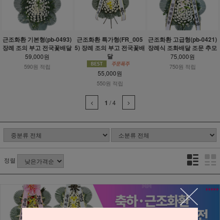
근조화환 기본형(pb-0493)
근조화환 특가형(FR_005
근조화환 고급형(pb-0421)
장례 조의 부고 전국꽃배달
5) 장례 조의 부고 전국꽃배
장례식 조화배달 조문 추모
달
59,000원
75,000원
590원 적립
750원 적립
55,000원
550원 적립
1
/
4
정렬