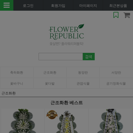
로그인
회원가입
마이페이지
최근본상품
축하화환
근조화환
동양란
서양란
꽃바구니
꽃다발
관엽식물
공기정화식물
근조화환
근조화환 베스트