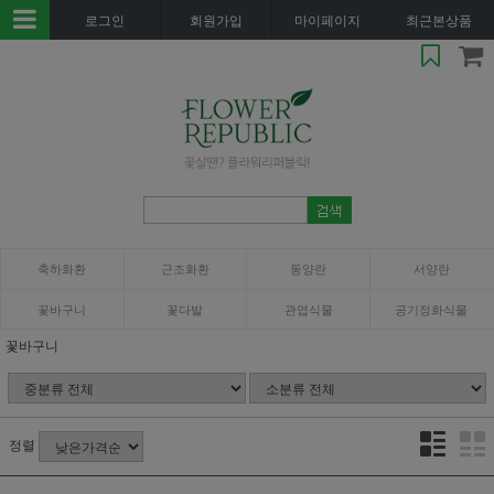
로그인
회원가입
마이페이지
최근본상품
축하화환
근조화환
동양란
서양란
꽃바구니
꽃다발
관엽식물
공기정화식물
꽃바구니
정렬