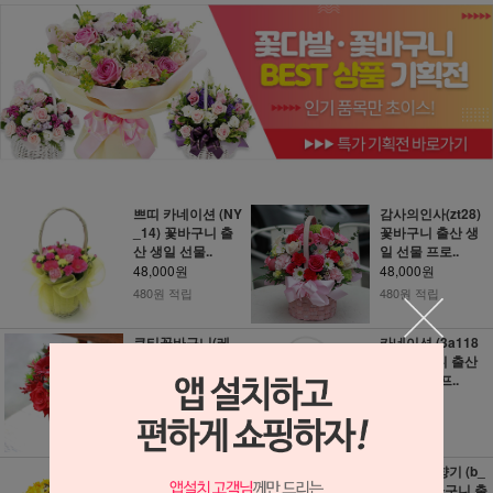
쁘띠 카네이션 (NY
감사의인사(zt28)
_14) 꽃바구니 출
꽃바구니 출산 생
산 생일 선물..
일 선물 프로..
48,000원
48,000원
480원 적립
480원 적립
큐티꽃바구니(레
카네이션 (3a118
드)(FR_0094) 꽃
8) 꽃바구니 출산
바구니 출산 생..
생일 선물 프..
48,000원
48,000원
480원 적립
480원 적립
후리지아바구니 (a
후리지아 향기 (b_
-121) 꽃바구니 출
0112) 꽃바구니 출