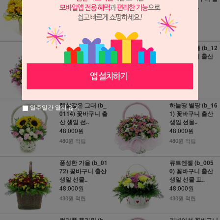
산 생일 선..
산 생일 선..
48,000원
48,000원
480원 적립
480원 적립
향기는 사랑을 남
행복한 나를 (b_12
기고 (b_0171) 꽃
0) 꽃바구니 출산
바구니 출산..
생일 선물..
48,000원
48,000원
480원 적립
480원 적립
햇살같은 그대 (b_
하늘땅 별땅 (b_16
일주일간 열지 않기
0114) 꽃바구니 출
1) 꽃바구니 출산
산 생일 선..
생일 선물..
48,000원
48,000원
480원 적립
480원 적립
풍성한 가을 (b_01
큐트엔젤 (b_005
72) 꽃바구니 출산
0) 꽃바구니 출산
생일 선물..
생일 선물 프..
48,000원
48,000원
480원 적립
480원 적립
컬러풀 플라워 (b_
카네이션 꽃바구니