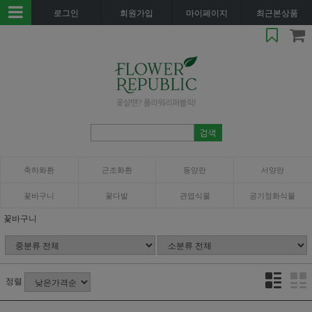
로그인
회원가입
마이페이지
최근본상품
축하화환
근조화환
동양란
서양란
꽃바구니
꽃다발
관엽식물
공기정화식물
꽃바구니
정렬