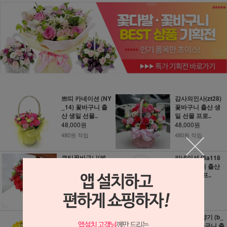
쁘띠 카네이션 (NY
감사의인사(zt28)
_14) 꽃바구니 출
꽃바구니 출산 생
산 생일 선물..
일 선물 프로..
48,000원
48,000원
480원 적립
480원 적립
큐티꽃바구니(레
카네이션 (3a118
드)(FR_0094) 꽃
8) 꽃바구니 출산
바구니 출산 생..
생일 선물 프..
48,000원
48,000원
480원 적립
480원 적립
후리지아바구니 (a
후리지아 향기 (b_
-121) 꽃바구니 출
0112) 꽃바구니 출