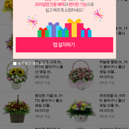
산 생일 선..
산 생일 선..
48,000원
48,000원
480원 적립
480원 적립
향기는 사랑을 남
행복한 나를 (b_12
기고 (b_0171) 꽃
0) 꽃바구니 출산
바구니 출산..
생일 선물..
48,000원
48,000원
480원 적립
480원 적립
햇살같은 그대 (b_
하늘땅 별땅 (b_16
일주일간 열지 않기
0114) 꽃바구니 출
1) 꽃바구니 출산
산 생일 선..
생일 선물..
48,000원
48,000원
480원 적립
480원 적립
풍성한 가을 (b_01
큐트엔젤 (b_005
72) 꽃바구니 출산
0) 꽃바구니 출산
생일 선물..
생일 선물 프..
48,000원
48,000원
480원 적립
480원 적립
컬러풀 플라워 (b_
카네이션 꽃바구니