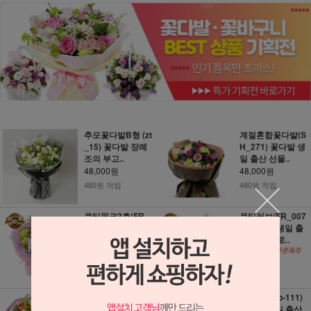
추모꽃다발B형 (zt
계절혼합꽃다발(S
_15) 꽃다발 장례
H_271) 꽃다발 생
조의 부고..
일 출산 선물..
48,000원
48,000원
480원 적립
480원 적립
큐티핑크3호(FR_
큐티러브(FR_007
0071) 꽃다발 생일
0) 꽃다발 생일 출
출산 선물 프..
산 선물 프로..
48,000원
48,000원
480원 적립
480원 적립
혼합 꽃다발 (3c48
향기가득 (b-111)
5) 꽃다발 생일 출
꽃다발 생일 출산