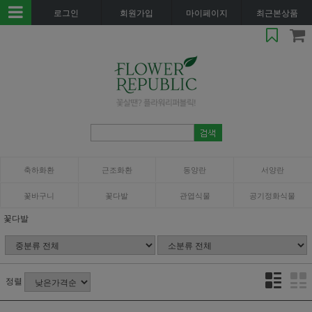
로그인
회원가입
마이페이지
최근본상품
축하화환
근조화환
동양란
서양란
꽃바구니
꽃다발
관엽식물
공기정화식물
꽃다발
정렬