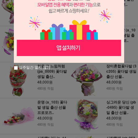
산 선물 프..
선물 프로포..
48,000원
48,000원
480원 적립
480원 적립
행복한 하루! (a_0
카라꽃다발 (a_10
038) 꽃다발 생일
6) 꽃다발 생일 출
출산 선물..
산 선물 프로..
48,000원
48,000원
480원 적립
480원 적립
처음 그 느낌처럼
장미혼합꽃다발 (3
일주일간 열지 않기
(pa_0009) 꽃다발
c205) 꽃다발 생일
생일 출산..
출산 선물..
48,000원
48,000원
480원 적립
480원 적립
운명 (a_103) 꽃다
싱그러운 당신 (pb
발 생일 출산 선물
-0495) 꽃다발 생
프로포즈..
일 출산 선물..
48,000원
48,000원
480원 적립
480원 적립
사랑합니다 (a_11
사랑할게 (pb-063