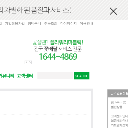
입
기업회원가입
장바구니
주문조회
마이페이지
이용안내
장바구니 (
0
)
찜한상품
고객센터안
입금계좌안
카드결제조