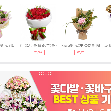
) 꽃다발 생일
장미35송이꽃다발 (3c474) 꽃다
Nature(꽃다발)(FR_0060) 꽃다발
그대만
\
89,000
\
65,000