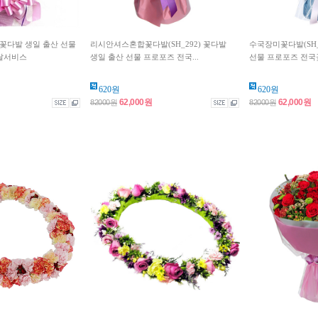
39) 꽃다발 생일 출산 선물
리시안셔스혼합꽃다발(SH_292) 꽃다발
수국장미꽃다발(SH_
달서비스
생일 출산 선물 프로포즈 전국...
선물 프로포즈 전국꽃
620원
620원
62,000원
62,000원
82000원
82000원