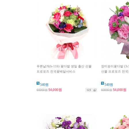
푸른날개(b-116) 꽃다발 생일 출산 선물
장미송이꽃다발 (3c
프로포즈 전국꽃배달서비스
선물 프로포즈 전국꽃
540원
540원
54,000원
54,000원
60000원
60000원