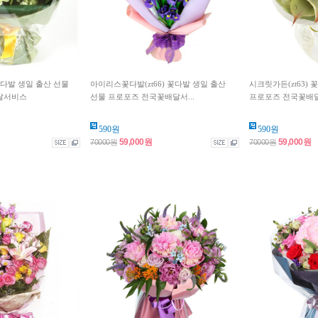
 꽃다발 생일 출산 선물
아이리스꽃다발(zt66) 꽃다발 생일 출산
시크릿가든(zt63) 
달서비스
선물 프로포즈 전국꽃배달서...
프로포즈 전국꽃배
590원
590원
59,000원
59,000원
70000원
70000원