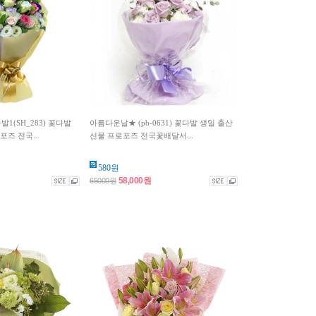
(SH_283) 꽃다발
아름다운날★ (pb-0631) 꽃다발 생일 출산
즈 전국...
선물 프로포즈 전국꽃배달서...
580원
58,000원
65000원