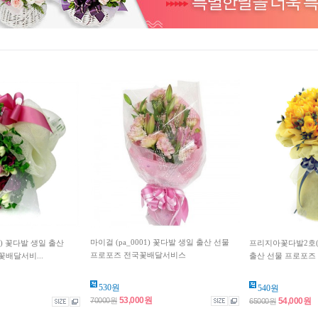
마이걸 (pa_0001) 꽃다발 생일 출산 선물
5) 꽃다발 생일 출산
프리지아꽃다발2호(F
프로포즈 전국꽃배달서비스
배달서비...
출산 선물 프로포즈 
530원
540원
53,000원
70000원
54,000원
65000원