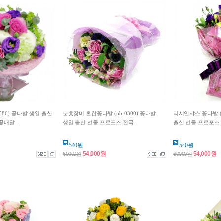
586) 꽃다발 생일 출산
분홍장미 혼합꽃다발 (pb-0300) 꽃다발
리시안샤스 꽃다발 (p
배달...
생일 출산 선물 프로포즈 전국...
출산 선물 프로포즈 
540원
540원
54,000원
54,000원
60000원
60000원