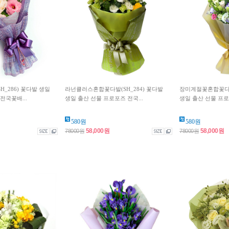
_286) 꽃다발 생일
라넌큘러스혼합꽃다발(SH_284) 꽃다발
장미계절꽃혼합꽃다발1
전국꽃배...
생일 출산 선물 프로포즈 전국...
생일 출산 선물 프로포
580원
580원
58,000원
58,000원
78000원
78000원