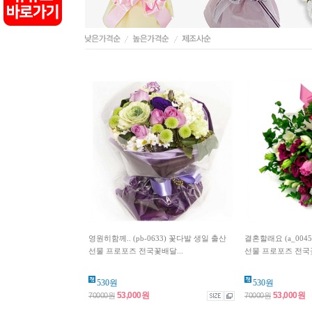
영원히함께.. (pb-0633) 꽃다발 생일 출산
결혼할래요 (a_004
선물 프로포즈 전국꽃배달...
선물 프로포즈 전국꽃
530원
530원
53,000원
53,000원
70000원
70000원