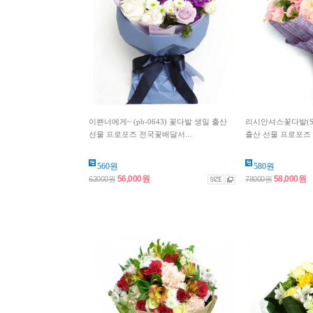
이쁜너에게~ (pb-0643) 꽃다발 생일 출산
리시안셔스꽃다발(SH
선물 프로포즈 전국꽃배달서...
출산 선물 프로포즈 
560원
580원
56,000원
58,000원
62000원
78000원