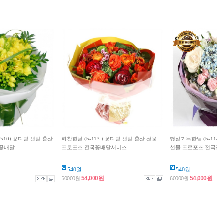
510) 꽃다발 생일 출산
화창한날 (b-113 ) 꽃다발 생일 출산 선물
햇살가득한날 (b-11
배달...
프로포즈 전국꽃배달서비스
선물 프로포즈 전국꽃
540원
540원
54,000원
54,000원
60000원
60000원