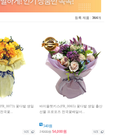
등록 제품 :
364
개
R_0073) 꽃다발 생일
바이올렛키스(FR_0065) 꽃다발 생일 출산
전국꽃...
선물 프로포즈 전국꽃배달서...
540원
54,000원
74000원