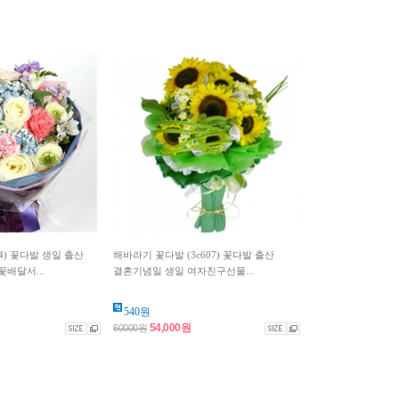
4) 꽃다발 생일 출산
해바라기 꽃다발 (3c607) 꽃다발 출산
배달서...
결혼기념일 생일 여자친구선물...
540원
54,000원
60000원