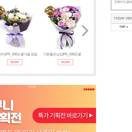
전화카드결
TODAY VIE
이(FR_0061) 꽃다발 생일
기분좋은상상(FR_0062) 꽃다발
장미50송이꽃다발 (3c347)
\
50,000
\
50,000
\
109,000