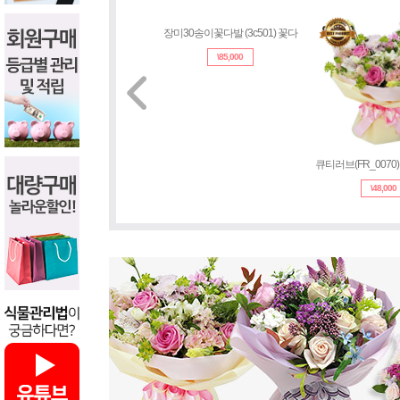
장미30송이꽃다발 (3c501) 꽃다
큐티러브(FR_0070
\
85,000
\
48,000