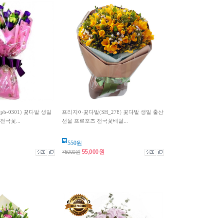
b-0301) 꽃다발 생일
프리지아꽃다발(SH_278) 꽃다발 생일 출산
전국꽃...
선물 프로포즈 전국꽃배달...
550원
55,000원
75000원