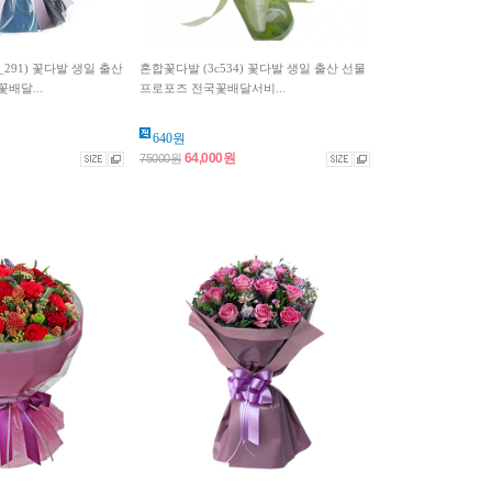
291) 꽃다발 생일 출산
혼합꽃다발 (3c534) 꽃다발 생일 출산 선물
배달...
프로포즈 전국꽃배달서비...
640원
64,000원
75000원