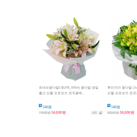
르네브꽃다발1호(FR_0064) 꽃다발 생일
후리지아 꽃다발 (3c
출산 선물 프로포즈 전국꽃배...
선물 프로포즈 전국꽃
540원
540원
54,000원
54,000원
74000원
60000원