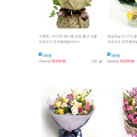
소중한,, (3c250) 꽃다발 생일 출산 선물
꿈같은날 (b-115)
프로포즈 전국꽃배달서비스
프로포즈 전국꽃배
580원
580원
58,000원
58,000원
75000원
65000원