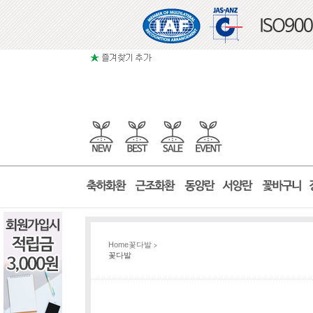
Home
꽃다발
>
꽃다발