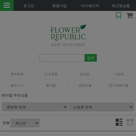
로그인
회원가입
마이페이지
최근본상품
축하화환
근조화환
동양란
서양란
꽃바구니
꽃다발
관엽식물
공기정화식물
테마별 추천상품
정렬