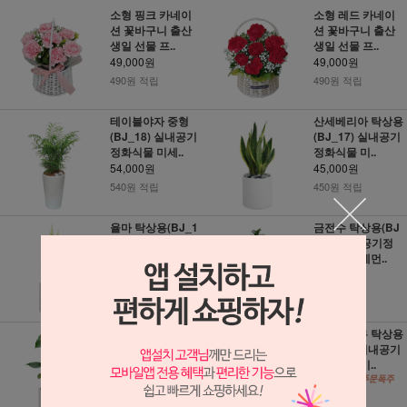
소형 핑크 카네이
소형 레드 카네이
션 꽃바구니 출산
션 꽃바구니 출산
생일 선물 프..
생일 선물 프..
49,000원
49,000원
490원 적립
490원 적립
테이블야자 중형
산세베리아 탁상용
(BJ_18) 실내공기
(BJ_17) 실내공기
정화식물 미세..
정화식물 미..
54,000원
45,000원
540원 적립
450원 적립
율마 탁상용(BJ_1
금전수 탁상용(BJ
6) 실내공기정화식
_15) 실내공기정
물 미세먼지..
화식물 미세먼..
45,000원
45,000원
450원 적립
450원 적립
몬스테라 탁상용
올리브나무 탁상용
(BJ_01) 실내공기
(BJ_02) 실내공기
정화식물 미세..
정화식물 미..
54,000원
54,000원