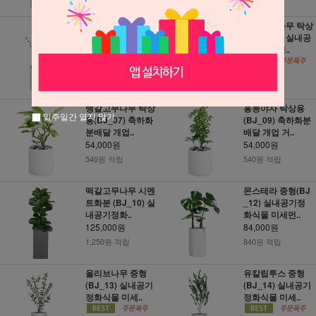
540원 적립
540원 적립
유칼립투스 탁상용
떡갈고무나무 탁상
(BJ_03) 실내공기
용(BJ_05) 실내공
정화식물 미..
기정화식물..
54,000원
54,000원
540원 적립
540원 적립
뱅갈고무나무 탁상
홍콩야자 탁상용
일주일간 열지 않기
용(BJ_07) 축하화
(BJ_09) 축하화분
분배달 개업..
배달 개업 거..
54,000원
54,000원
540원 적립
540원 적립
떡갈고무나무 시멘
몬스테라 중형(BJ
트화분 (BJ_10) 실
_12) 실내공기정
내공기정화..
화식물 미세먼..
125,000원
84,000원
1,250원 적립
840원 적립
올리브나무 중형
유칼립투스 중형
(BJ_13) 실내공기
(BJ_14) 실내공기
정화식물 미세..
정화식물 미세..