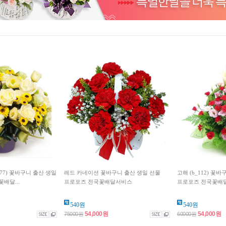
577) 꽃바구니 출산 생일
레드 카네이션 꽃바구니 출산 생일 선물
고해 (b_112) 꽃
배달...
프로포즈 전국꽃배달서비스
프로포즈 전국꽃배
540원
540원
54,000원
54,000원
75000원
60000원