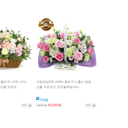
바구니(SH_342)
사랑예감(FR_0088) 꽃바구니 출산 생일
선물 프로포...
선물 프로포즈 전국꽃배달서비...
550원
55,000원
75000원