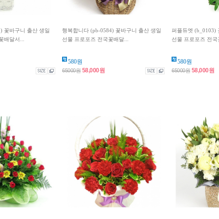
9) 꽃바구니 출산 생일
행복합니다 (pb-0584) 꽃바구니 출산 생일
퍼플듀엣 (b_0103
배달서...
선물 프로포즈 전국꽃배달...
선물 프로포즈 전국꽃
580원
580원
58,000원
58,000원
65000원
65000원