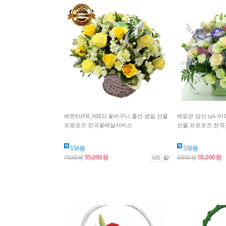
레몬티(FR_0082) 꽃바구니 출산 생일 선물
해맑은 당신 (pb-0
프로포즈 전국꽃배달서비스
선물 프로포즈 전국꽃
550원
550원
55,000원
55,000원
75000원
60000원