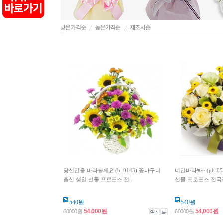
당신만을 바라볼께요 (b_0143) 꽃바구니
너만바라봐~ (pb-0
출산 생일 선물 프로포즈 전...
선물 프로포즈 전국꽃
540원
540원
54,000원
54,000원
60000원
60000원