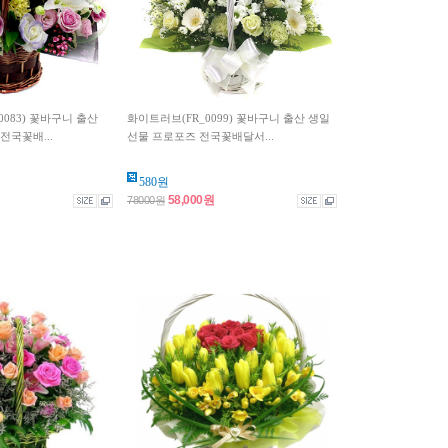
0083) 꽃바구니 출산
화이트러브(FR_0099) 꽃바구니 출산 생일
전국꽃배...
선물 프로포즈 전국꽃배달서...
580원
58,000원
78000원