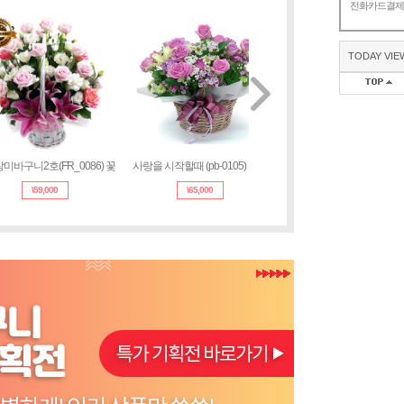
전화카드결
TODAY VIE
미바구니2호(FR_0086) 꽃
사랑을 시작할때 (pb-0105) 꽃바
혼합바구니 (b_0069) 꽃
\
59,000
\
65,000
\
58,000