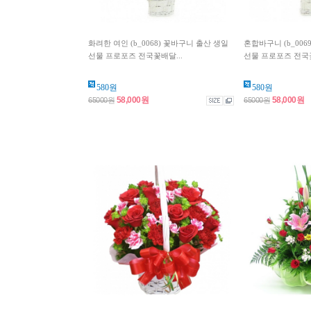
화려한 여인 (b_0068) 꽃바구니 출산 생일
혼합바구니 (b_006
선물 프로포즈 전국꽃배달...
선물 프로포즈 전국꽃
580원
580원
58,000원
58,000원
65000원
65000원