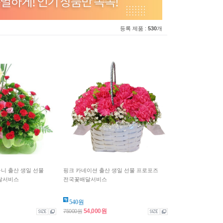
등록 제품 :
530
개
바구니 출산 생일 선물
핑크 카네이션 출산 생일 선물 프로포즈
달서비스
전국꽃배달서비스
540원
54,000원
75000원