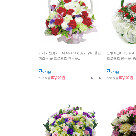
카네이션꽃바구니 (3a1843) 꽃바구니 출산
운명 (b_0006) 
생일 선물 프로포즈 전국꽃...
프로포즈 전국꽃배
570원
570원
57,000원
57,000원
64000원
63000원