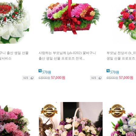
꽃바구니 출산 생일 선물
사랑하는 부모님께 (pb-0202) 꽃바구니
부모님 전상서 (b_0
달서비스
출산 생일 선물 프로포즈 전국...
생일 선물 프로포즈 
570원
570원
57,000원
57,000원
63000원
65000원