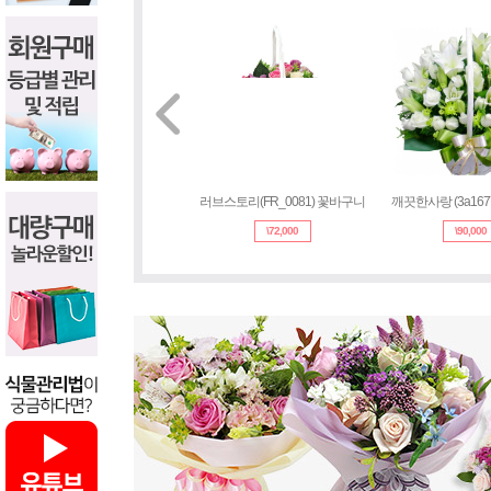
러브스토리(FR_0081) 꽃바구니
깨끗한사랑 (3a16
\
72,000
\
90,000