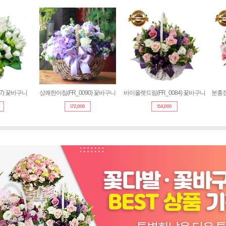
77) 꽃바구니
상쾌한아침(FR_0090) 꽃바구니
바이올렛드림(FR_0084) 꽃바구니
분홍장
\
72,000
\
54,000