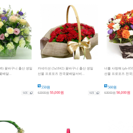
108) 꽃바구니 출산 생일
카네이션 (3a1842) 꽃바구니 출산 생일
너를 사랑해 (pb-0
배달...
선물 프로포즈 전국꽃배달서비...
선물 프로포즈 전국꽃
550원
560원
55,000원
56,000원
62000원
63000원