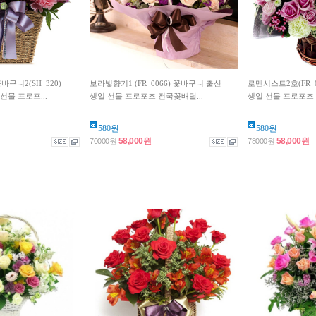
니2(SH_320)
보라빛향기1 (FR_0066) 꽃바구니 출산
로맨시스트2호(FR_
선물 프로포...
생일 선물 프로포즈 전국꽃배달...
생일 선물 프로포즈 
580원
580원
58,000원
58,000원
70000원
78000원