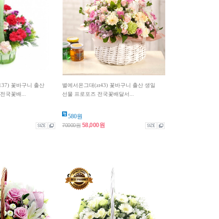
137) 꽃바구니 출산
별에서온그대(zt43) 꽃바구니 출산 생일
전국꽃배...
선물 프로포즈 전국꽃배달서...
580원
58,000원
70000원