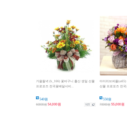
가을들녁 (b_166) 꽃바구니 출산 생일 선물
아이러브퍼플(zt65
프로포즈 전국꽃배달서비...
선물 프로포즈 전국꽃
540원
550원
54,000원
55,000원
60000원
70000원