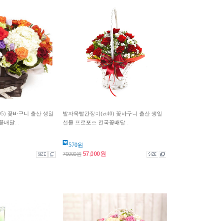
595) 꽃바구니 출산 생일
발자욱빨간장미(zt40) 꽃바구니 출산 생일
배달...
선물 프로포즈 전국꽃배달...
570원
57,000원
70000원