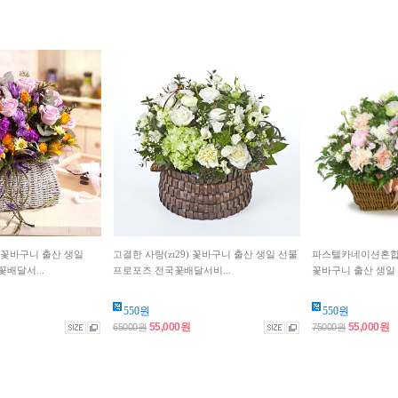
) 꽃바구니 출산 생일
고결한 사랑(zt29) 꽃바구니 출산 생일 선물
파스텔카네이션혼합꽃
배달서...
프로포즈 전국꽃배달서비...
꽃바구니 출산 생일 
550원
550원
55,000원
55,000원
65000원
75000원