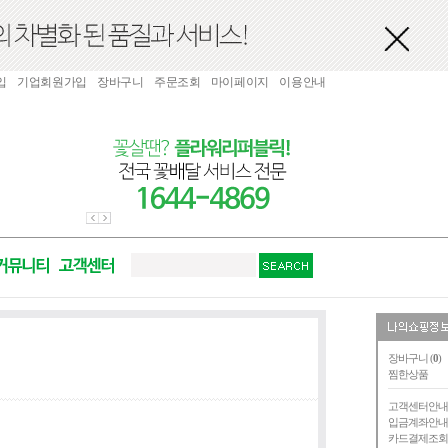
입
기업회원가입
장바구니
주문조회
마이페이지
이용안내
장바구니 (
0
)
찜한상품
고객센터안
입금계좌안
카드결제조