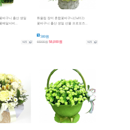
) 꽃바구니 출산 생일
튜울립 장미 혼합꽃바구니(3a812)
배달서비...
꽃바구니 출산 생일 선물 프로포즈...
580원
58,000원
65000원